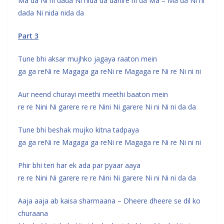
Ma da Ni ni dada Ni nida da danire ni da Ma – Ma da Ni ni
dada Ni nida nida da
Part 3
Tune bhi aksar mujhko jagaya raaton mein
ga ga reNi re Magaga ga reNi re Magaga re Ni re Ni ni ni
Aur neend churayi meethi meethi baaton mein
re re Nini Ni garere re re Nini Ni garere Ni ni Ni ni da da
Tune bhi beshak mujko kitna tadpaya
ga ga reNi re Magaga ga reNi re Magaga re Ni re Ni ni ni
Phir bhi teri har ek ada par pyaar aaya
re re Nini Ni garere re re Nini Ni garere Ni ni Ni ni da da
Aaja aaja ab kaisa sharmaana – Dheere dheere se dil ko
churaana