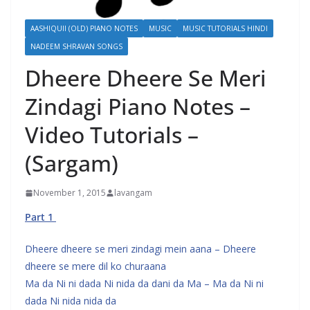
AASHIQUII (OLD) PIANO NOTES
MUSIC
MUSIC TUTORIALS HINDI
NADEEM SHRAVAN SONGS
Dheere Dheere Se Meri
Zindagi Piano Notes –
Video Tutorials –
(Sargam)
November 1, 2015
lavangam
Part 1
Dheere dheere se meri zindagi mein aana – Dheere
dheere se mere dil ko churaana
Ma da Ni ni dada Ni nida da dani da Ma – Ma da Ni ni
dada Ni nida nida da