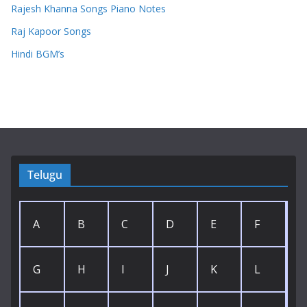
Rajesh Khanna Songs Piano Notes
Raj Kapoor Songs
Hindi BGM’s
Telugu
A
B
C
D
E
F
G
H
I
J
K
L