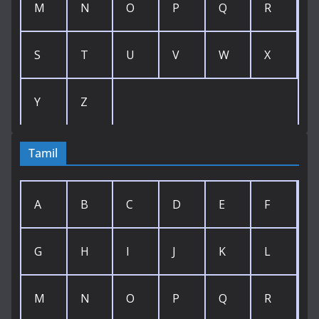
M
N
O
P
Q
R
S
T
U
V
W
X
Y
Z
Tamil
A
B
C
D
E
F
G
H
I
J
K
L
M
N
O
P
Q
R