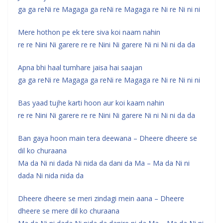
ga ga reNi re Magaga ga reNi re Magaga re Ni re Ni ni ni
Mere hothon pe ek tere siva koi naam nahin
re re Nini Ni garere re re Nini Ni garere Ni ni Ni ni da da
Apna bhi haal tumhare jaisa hai saajan
ga ga reNi re Magaga ga reNi re Magaga re Ni re Ni ni ni
Bas yaad tujhe karti hoon aur koi kaam nahin
re re Nini Ni garere re re Nini Ni garere Ni ni Ni ni da da
Ban gaya hoon main tera deewana – Dheere dheere se
dil ko churaana
Ma da Ni ni dada Ni nida da dani da Ma – Ma da Ni ni
dada Ni nida nida da
Dheere dheere se meri zindagi mein aana – Dheere
dheere se mere dil ko churaana