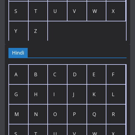
S
T
U
V
W
X
Y
Z
Hindi
A
B
C
D
E
F
G
H
I
J
K
L
M
N
O
P
Q
R
S
T
U
V
W
X